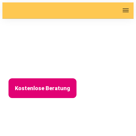
Hypnose hilft heilen.
Für ein Leben, das Sie lieben.
Kostenlose Beratung