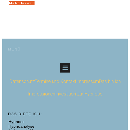
Mehr lesen
MENÜ
Datenschutz
Termine und Kontakt
Impressum
Das bin ich
Impressionen
Investition zur Hypnose
DAS BIETE ICH:
Hypnose
Hypnoanalyse