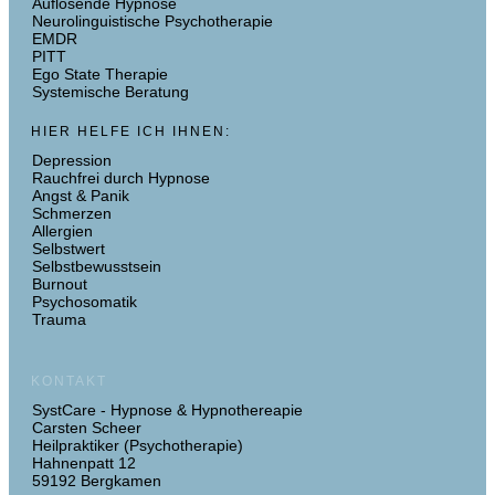
Auflösende Hypnose
Neurolinguistische Psychotherapie
EMDR
PITT
Ego State Therapie
Systemische Beratung
HIER HELFE ICH IHNEN:
Depression
Rauchfrei durch Hypnose
Angst & Panik
Schmerzen
Allergien
Selbstwert
Selbstbewusstsein
Burnout
Psychosomatik
Trauma
KONTAKT
SystCare - Hypnose & Hypnothereapie
Carsten Scheer
Heilpraktiker (Psychotherapie)
Hahnenpatt 12
59192 Bergkamen