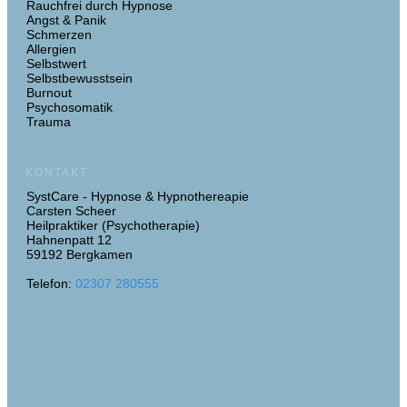
Rauchfrei durch Hypnose
Angst & Panik
Schmerzen
Allergien
Selbstwert
Selbstbewusstsein
Burnout
Psychosomatik
Trauma
KONTAKT
SystCare - Hypnose & Hypnothereapie
Carsten Scheer
Heilpraktiker (Psychotherapie)
Hahnenpatt 12
59192 Bergkamen
Telefon:
02307 280555
Kundenbewertungen und Erfahrungen zu
Systcare - Hypnose & Hypnotherapie nach dem Heilprak...
SEHR GUT
100%
Empfehlungen auf