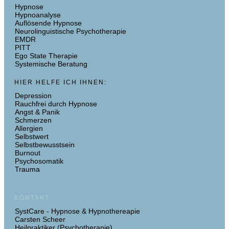
Hypnose
Hypnoanalyse
Auflösende Hypnose
Neurolinguistische Psychotherapie
EMDR
PITT
Ego State Therapie
Systemische Beratung
HIER HELFE ICH IHNEN:
Depression
Rauchfrei durch Hypnose
Angst & Panik
Schmerzen
Allergien
Selbstwert
Selbstbewusstsein
Burnout
Psychosomatik
Trauma
KONTAKT
SystCare - Hypnose & Hypnothereapie
Carsten Scheer
Heilpraktiker (Psychotherapie)